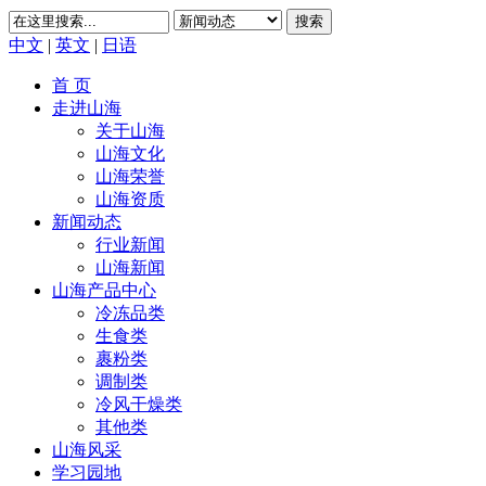
搜索
中文
|
英文
|
日语
首 页
走进山海
关于山海
山海文化
山海荣誉
山海资质
新闻动态
行业新闻
山海新闻
山海产品中心
冷冻品类
生食类
裹粉类
调制类
冷风干燥类
其他类
山海风采
学习园地